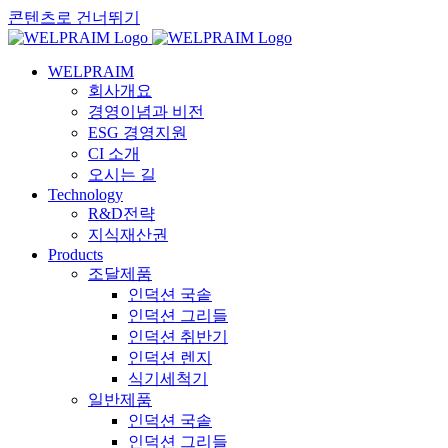
콘텐츠로 건너뛰기
WELPRAIM
회사개요
경영이념과 비전
ESG 경영지원
CI 소개
오시는 길
Technology
R&D전략
지식재산권
Products
조달제품
인덕션 국솥
인덕션 그리들
인덕션 취반기
인덕션 렌지
식기세척기
일반제품
인덕션 국솥
인덕션 그리들