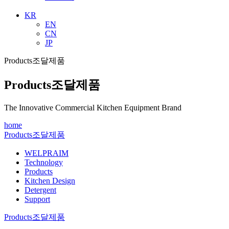
KR
EN
CN
JP
Products
조달제품
Products
조달제품
The Innovative Commercial Kitchen Equipment Brand
home
Products
조달제품
WELPRAIM
Technology
Products
Kitchen Design
Detergent
Support
Products
조달제품