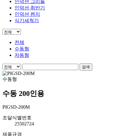
인덕션 그리들
인덕션 취반기
인덕션 렌지
식기세척기
전체
수동형
자동형
검색
수동형
수동 200인용
PIGSD-200M
조달식별번호
25502724
제품규격